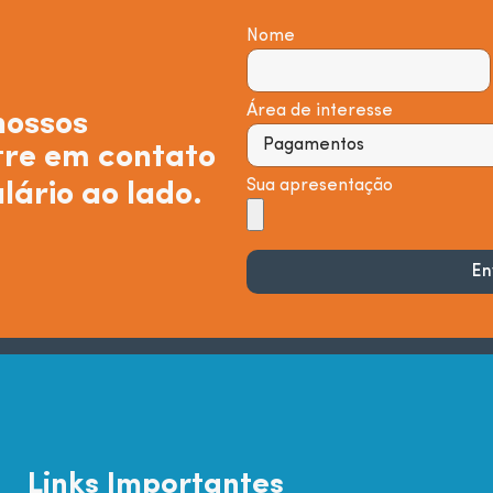
Nome
compreendeu e concorda em estar vinculado a estes Termos de Us
Área de interesse
nossos
re em contato
Sua apresentação
lário ao lado.
En
Links Importantes