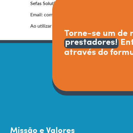
Sefas Solutions
Email:
comercial@sefassolutions.com.br
Ao utilizar nosso site, você reconhece que leu, 
Torne-se um de 
prestadores!
Ent
através do formu
Missão e Valores