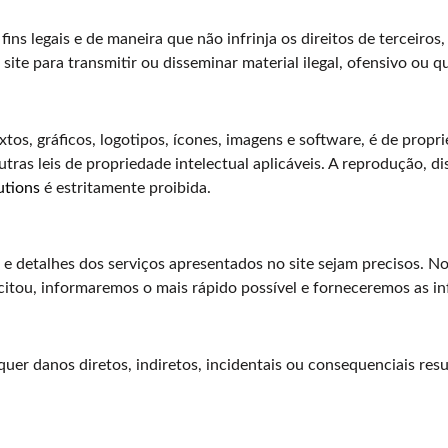
ins legais e de maneira que não infrinja os direitos de terceiros
site para transmitir ou disseminar material ilegal, ofensivo ou qu
xtos, gráficos, logotipos, ícones, imagens e software, é de prop
 outras leis de propriedade intelectual aplicáveis. A reprodução,
utions
é estritamente proibida.
 e detalhes dos serviços apresentados no site sejam precisos. N
citou, informaremos o mais rápido possível e forneceremos as i
quer danos diretos, indiretos, incidentais ou consequenciais res